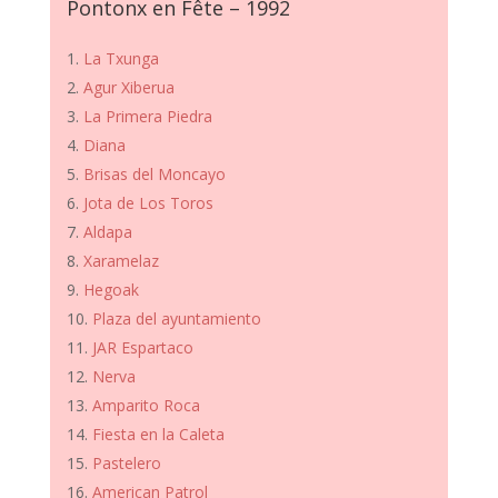
Pontonx en Fête – 1992
La Txunga
Agur Xiberua
La Primera Piedra
Diana
Brisas del Moncayo
Jota de Los Toros
Aldapa
Xaramelaz
Hegoak
Plaza del ayuntamiento
JAR Espartaco
Nerva
Amparito Roca
Fiesta en la Caleta
Pastelero
American Patrol